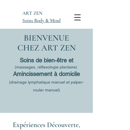
ART ZEN
Soins Body & Mind
BIENVENUE
CHEZ ART ZEN
Soins de bien-être et
(massages, réflexologie plantaire)
Amincissement à domicile
(drainage lymphatique manuel et palper-
rouler manuel)
Expériences Découverte,