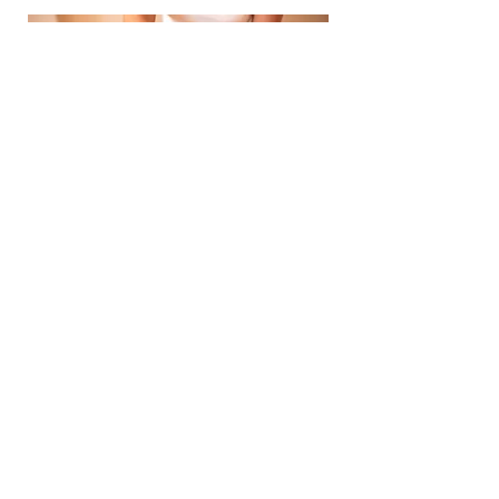
Palper-rouler manuel
Gommer les imperfections de la peau et
désengorger les tissus de la cellulite
En savoir plus