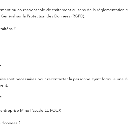
itement ou co-responsable de traitement au sens de la réglementation
Général sur la Protection des Données (RGPD).
aitées ?​
?
isies sont nécessaires pour recontacter la personne ayant formulé une
ment.
?
 l’entreprise Mme Pascale LE ROUX
s données ?