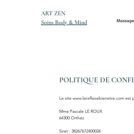
ART ZEN
Massages
Soins Body & Mind
POLITIQUE DE CONF
Le site
www.lereflexebienetre.com
est 
Mme Pascale LE ROUX
64300 Orthez
Siret : 38267672400026